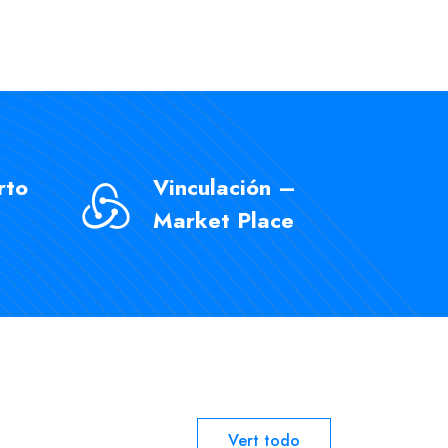
rto
Vinculación –
Market Place
Vert todo