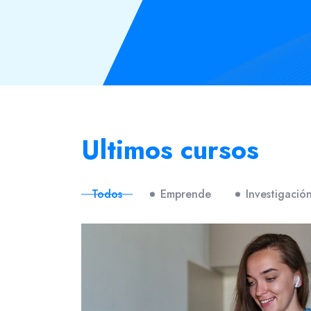
Salta [eDash] Course Filter
Ultimos cursos
Todos
Emprende
Investigación