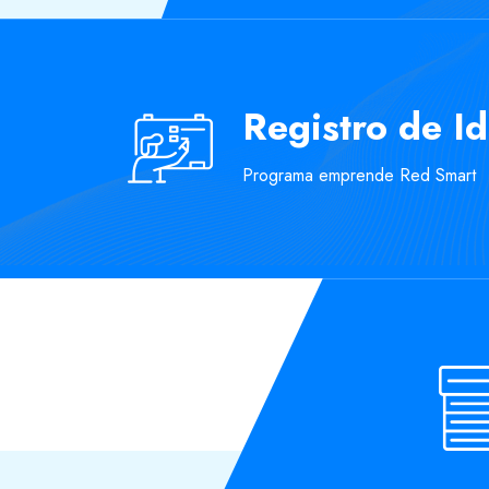
Salta [eDash] Become Instructor
Registro de 
Programa emprende Red Smart