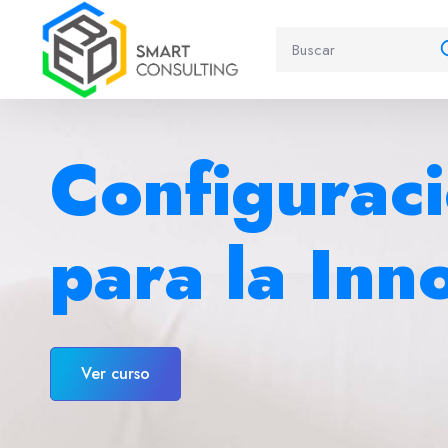
Salta [eDash] Banner Slider
Configuraci
para la Inn
Ver curso