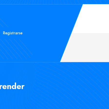
Registrarse
render